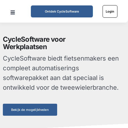
Skip
to
Ontdek CycleSoftware
Login
Toggle
content
Navigation
Home
CycleSoftware voor
Mogelijkheden
CycleSoftware biedt fietsenmakers een
Werkwijze
compleet automatiserings
softwarepakket aan dat speciaal is
Tarieven
ontwikkeld voor de tweewielerbranche.
Over ons
Bekijk de mogelijkheden
Partners