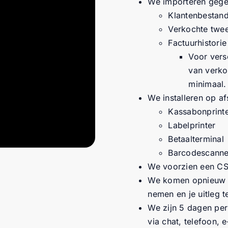
We importeren gegev
Klantenbestan
Verkochte twee
Factuurhistorie
Voor vers
van verko
minimaal.
We installeren op a
Kassabonprint
Labelprinter
Betaalterminal
Barcodescanne
We voorzien een CS
We komen opnieuw la
nemen en je uitleg 
We zijn 5 dagen pe
via chat, telefoon, e