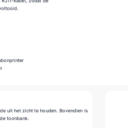
n RJ11-kabel, zodat de
voltooid.
abonprinter
m
e uit het zicht te houden. Bovendien is
 de toonbank.