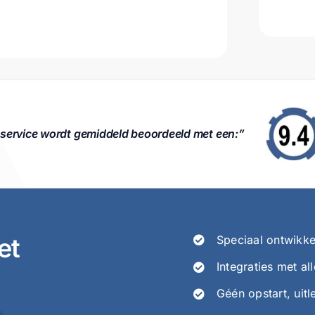
service wordt gemiddeld beoordeeld met een:”
et
Speciaal ontwikk
Integraties met a
Géén opstart, uitl