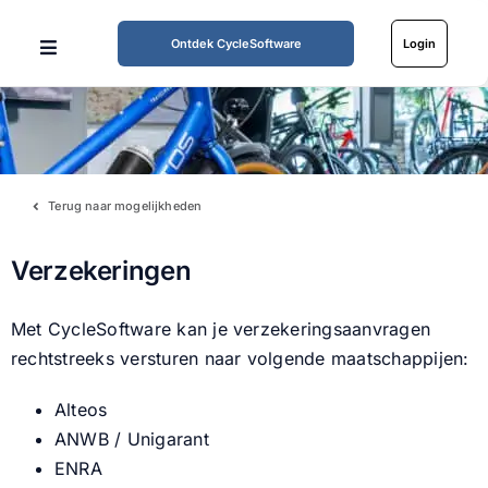
Skip
to
Ontdek CycleSoftware
Login
Toggle
content
Navigation
Home
Mogelijkheden
Terug naar mogelijkheden
Werkwijze
Verzekeringen
Tarieven
Met CycleSoftware kan je verzekeringsaanvragen
rechtstreeks versturen naar volgende maatschappijen:
Over ons
Alteos
ANWB / Unigarant
Partners
ENRA