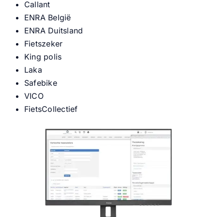
Callant
ENRA België
Nieuws
ENRA Duitsland
Fietszeker
Contact
King polis
Laka
Safebike
VICO
FietsCollectief