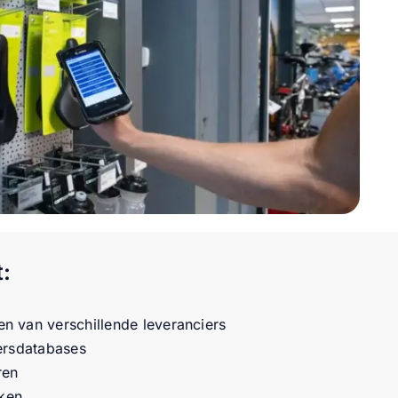
:
 van verschillende leveranciers
ersdatabases
ren
kken.