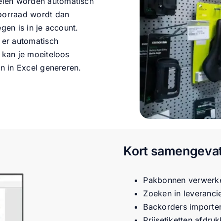
elen worden automatisch
voorraad wordt dan
gen is in je account.
 er automatisch
 kan je moeiteloos
en in Excel genereren.
Kort samengevat
Pakbonnen verwerken
Zoeken in leveranci
Backorders importe
Prijsetiketten afdru