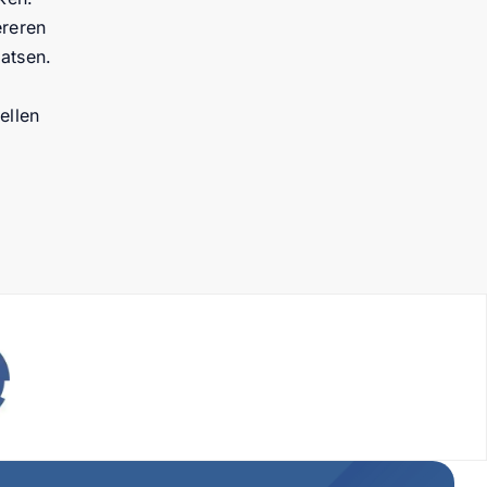
ereren
atsen.
ellen